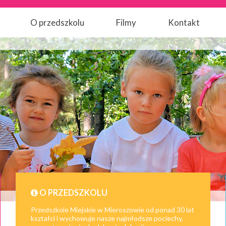
O przedszkolu
Filmy
Kontakt
O PRZEDSZKOLU
Przedszkole Miejskie w Mieroszowie od ponad 30 lat
kształci i wychowuje nasze najmłodsze pociechy,