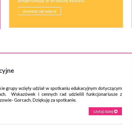
przygotowując je do dalszej edukacji.
dowiedz się więcej
cyjne
ie grupy wzięły udział w spotkaniu edukacyjnym dotyczącym
ch. Wskazówek i cennych rad udzielili funkcjonariusze z
zowie- Gorcach. Dziękuję za spotkanie.
czytaj dalej