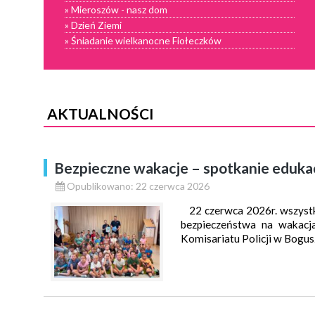
» Mieroszów - nasz dom
» Dzień Ziemi
» Śniadanie wielkanocne Fiołeczków
AKTUALNOŚCI
Bezpieczne wakacje – spotkanie eduka
Opublikowano: 22 czerwca 2026
22 czerwca 2026r. wszystk
bezpieczeństwa na wakacja
Komisariatu Policji w Bogus