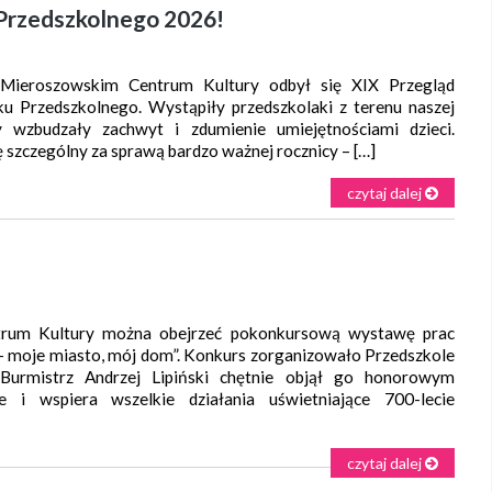
 Przedszkolnego 2026!
eroszowskim Centrum Kultury odbył się XIX Przegląd
u Przedszkolnego. Wystąpiły przedszkolaki z terenu naszej
 wzbudzały zachwyt i zdumienie umiejętnościami dzieci.
ę szczególny za sprawą bardzo ważnej rocznicy – […]
czytaj dalej
m Kultury można obejrzeć pokonkursową wystawę prac
– moje miasto, mój dom”. Konkurs zorganizowało Przedszkole
Burmistrz Andrzej Lipiński chętnie objął go honorowym
 i wspiera wszelkie działania uświetniające 700-lecie
czytaj dalej