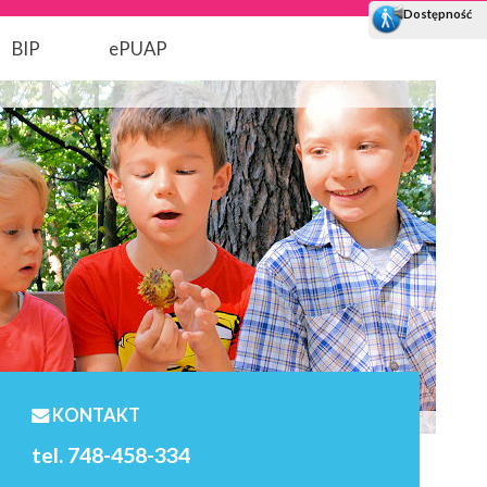
BIP
ePUAP
KONTAKT
tel. 748-458-334