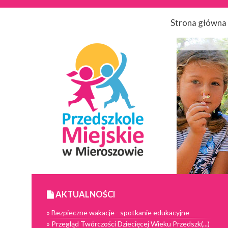
Strona główna
AKTUALNOŚCI
» Bezpieczne wakacje - spotkanie edukacyjne
» Przegląd Twórczości Dziecięcej Wieku Przedszk(...)