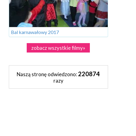
Bal karnawałowy 2017
zobacz wszystkie filmy»
220874
Naszą stronę odwiedzono:
razy