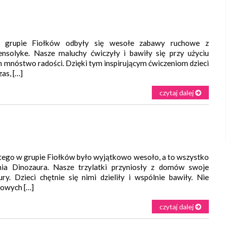
rupie Fiołków odbyły się wesołe zabawy ruchowe z
solyke. Nasze maluchy ćwiczyły i bawiły się przy użyciu
im mnóstwo radości. Dzięki tym inspirującym ćwiczeniom dzieci
zas, […]
czytaj dalej
ego w grupie Fiołków było wyjątkowo wesoło, a to wszystko
a Dinozaura. Nasze trzylatki przyniosły z domów swoje
ry. Dzieci chętnie się nimi dzieliły i wspólnie bawiły. Nie
rowych […]
czytaj dalej