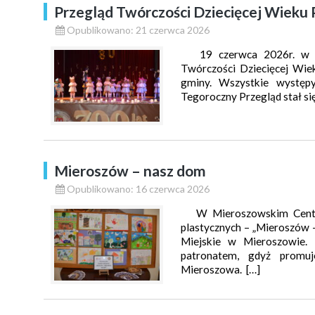
Przegląd Twórczości Dziecięcej Wieku
Opublikowano: 21 czerwca 2026
19 czerwca 2026r. w Mi
Twórczości Dziecięcej Wiek
gminy. Wszystkie występy
Tegoroczny Przegląd stał si
Mieroszów – nasz dom
Opublikowano: 16 czerwca 2026
W Mieroszowskim Centru
plastycznych – „Mieroszów 
Miejskie w Mieroszowie. 
patronatem, gdyż promuje
Mieroszowa. […]