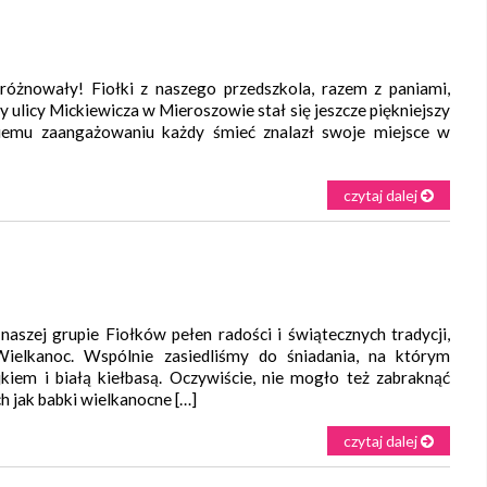
żnowały! Fiołki z naszego przedszkola, razem z paniami,
y ulicy Mickiewicza w Mieroszowie stał się jeszcze piękniejszy
lkiemu zaangażowaniu każdy śmieć znalazł swoje miejsce w
czytaj dalej
szej grupie Fiołków pełen radości i świątecznych tradycji,
ielkanoc. Wspólnie zasiedliśmy do śniadania, na którym
jkiem i białą kiełbasą. Oczywiście, nie mogło też zabraknąć
ch jak babki wielkanocne […]
czytaj dalej