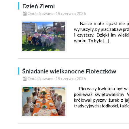
Dzień Ziemi
Opublikowano: 15 czerwca 2026
Nasze małe rączki nie pró
wyruszyły, by plac zabaw prz
i czystszy. Dzięki im wie
worku. To była […]
Śniadanie wielkanocne Fiołeczków
Opublikowano: 15 czerwca 2026
Pierwszy kwietnia był w na
ponieważ świętowaliśmy W
królował pyszny żurek z ja
tradycyjnych słodkości, taki