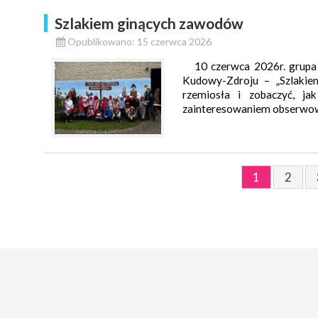
Szlakiem ginących zawodów
Opublikowano: 15 czerwca 2026
10 czerwca 2026r. grupa V
Kudowy-Zdroju – „Szlakie
rzemiosła i zobaczyć, ja
zainteresowaniem obserwowa
1
2