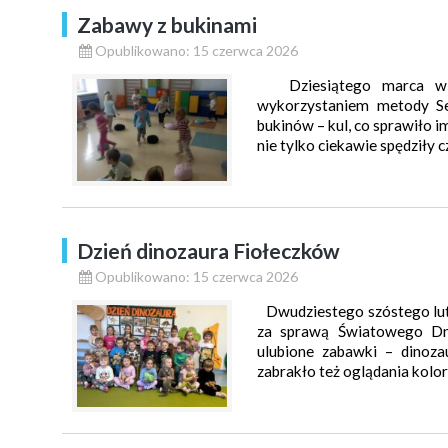
Zabawy z bukinami
Opublikowano: 15 czerwca 2026
Dziesiątego marca w g
wykorzystaniem metody Sen
bukinów – kul, co sprawiło 
nie tylko ciekawie spędziły c
Dzień dinozaura Fiołeczków
Opublikowano: 15 czerwca 2026
Dwudziestego szóstego lut
za sprawą Światowego Dni
ulubione zabawki – dinozau
zabrakło też oglądania kolo