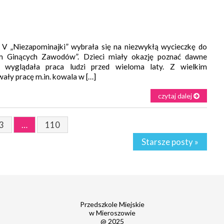
 „Niezapominajki” wybrała się na niezwykłą wycieczkę do
m Ginących Zawodów”. Dzieci miały okazję poznać dawne
k wyglądała praca ludzi przed wieloma laty. Z wielkim
ły pracę m.in. kowala w […]
czytaj dalej
3
…
110
Starsze posty »
Przedszkole Miejskie
w Mieroszowie
@ 2025