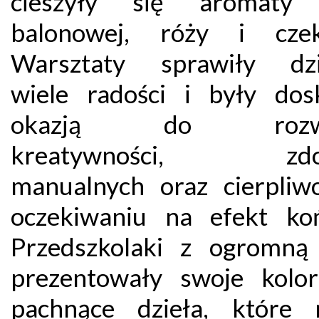
cieszyły się aromaty
balonowej, róży i czek
Warsztaty sprawiły dzi
wiele radości i były dos
okazją do rozwij
kreatywności, zdol
manualnych oraz cierpliw
oczekiwaniu na efekt ko
Przedszkolaki z ogromn
prezentowały swoje kolo
pachnące dzieła, które