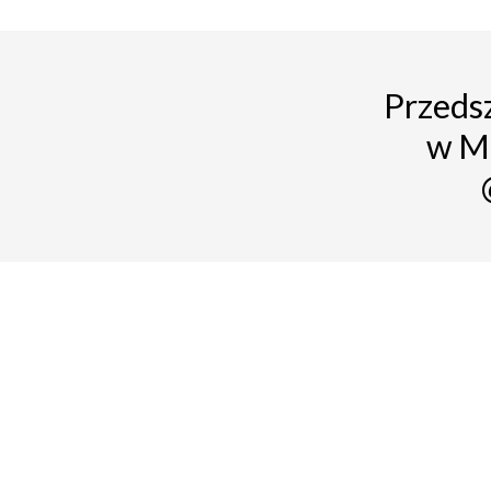
Przedsz
w M