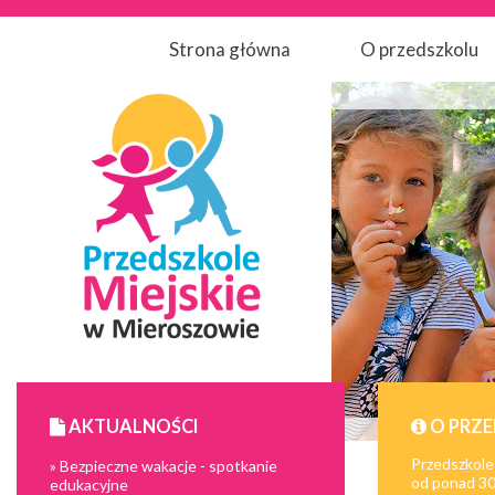
Strona główna
O przedszkolu
AKTUALNOŚCI
O PRZ
Przedszkole
» Bezpieczne wakacje - spotkanie
od ponad 30 
edukacyjne