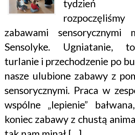
tydzień f
rozpoczęliśmy
zabawami sensorycznymi 
Sensolyke. Ugniatanie, toc
turlanie i przechodzenie po bu
nasze ulubione zabawy z po
sensorycznymi. Praca w zesp
wspólne „lepienie” bałwana
koniec zabawy z chustą anima
tak nam minął […]