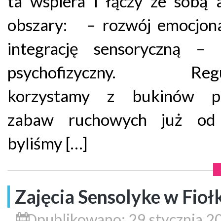
ta wspiera i łączy ze sobą 
obszary: – rozwój emocjon
integrację sensoryczną – 
psychofizyczny. Regul
korzystamy z bukinów p
zabaw ruchowych już od
byliśmy […]
Zajęcia Sensolyke w Fioł
Opublikowano: 29 stycznia 2