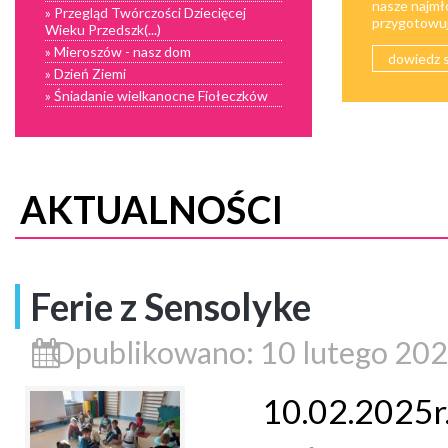
nasze najmł
» Przegląd Twórczości Dziecięcej
przygotowują
Wieku Przedszk(...)
» Mieroszów - nasz dom
dowiedz s
» Dzień Ziemi
» Śniadanie wielkanocne Fiołeczków
AKTUALNOŚCI
Ferie z Sensolyke
Opublikowano: 10 lutego 20
10.02.2025r.