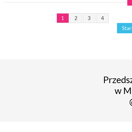
1
2
3
4
Star
Przedsz
w M