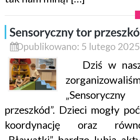
Sensoryczny tor przeszk
Opublikowano: 5 lutego 2025
Dziś w nasze
zorganizowaliś
„Sensoryczn
przeszkód”. Dzieci mogły po
koordynację oraz równo
„Bławatki” bardzo lubią ak