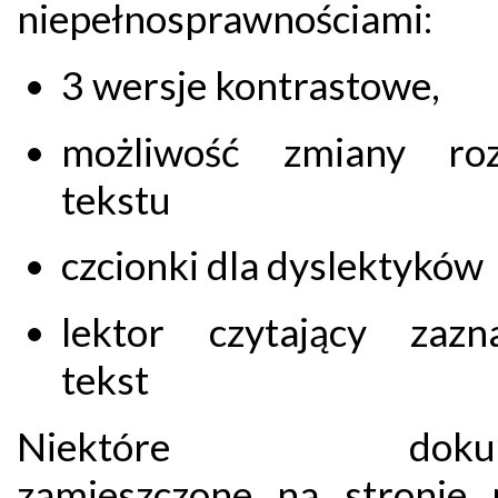
niepełnosprawnościami:
3 wersje kontrastowe,
możliwość zmiany roz
tekstu
czcionki dla dyslektyków
lektor czytający zazn
tekst
Niektóre dokum
zamieszczone na stronie 