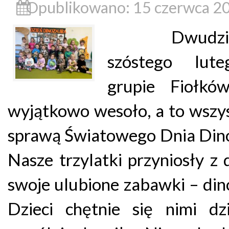
Opublikowano: 15 czerwca 2
Dwudzies
szóstego lut
grupie Fiołkó
wyjątkowo wesoło, a to wszy
sprawą Światowego Dnia Din
Nasze trzylatki przyniosły 
swoje ulubione zabawki – din
Dzieci chętnie się nimi dzi