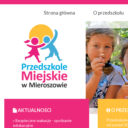
Strona główna
O przedszkolu
AKTUALNOŚCI
O PRZ
Przedszkole
» Bezpieczne wakacje - spotkanie
od ponad 30 
edukacyjne