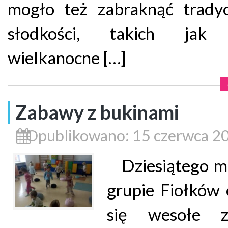
mogło też zabraknąć tradyc
słodkości, takich jak 
wielkanocne […]
Zabawy z bukinami
Opublikowano: 15 czerwca 2
Dziesiątego m
grupie Fiołków
się wesołe z