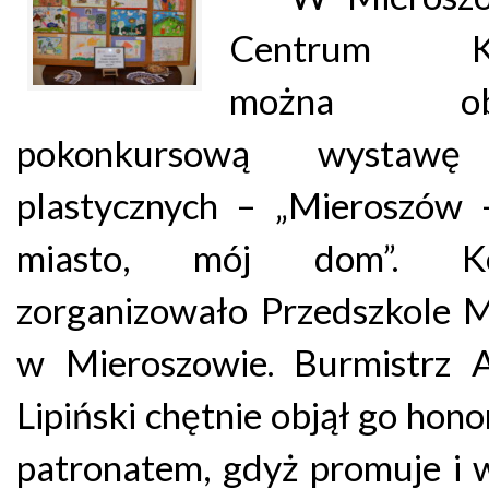
Centrum Ku
można obe
pokonkursową wystawę
plastycznych – „Mieroszów 
miasto, mój dom”. Ko
zorganizowało Przedszkole M
w Mieroszowie. Burmistrz A
Lipiński chętnie objął go ho
patronatem, gdyż promuje i 