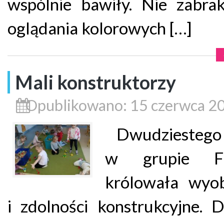
wspólnie bawiły. Nie zabra
oglądania kolorowych […]
Mali konstruktorzy
Opublikowano: 15 czerwca 2
Dwudziestego 
w grupie Fi
królowała wyob
i zdolności konstrukcyjne. D