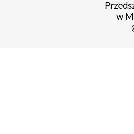
Przedsz
w M