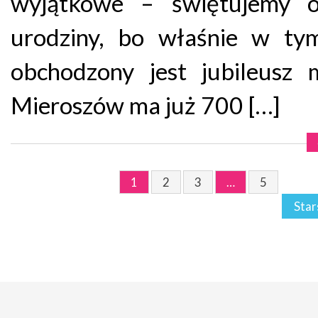
wyjątkowe – świętujemy o
urodziny, bo właśnie w ty
obchodzony jest jubileusz 
Mieroszów ma już 700 […]
1
2
3
…
5
Star