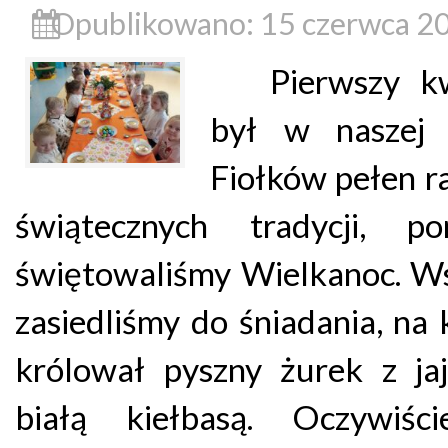
Opublikowano: 15 czerwca 2
Pierwszy kwi
był w naszej 
Fiołków pełen ra
świątecznych tradycji, po
świętowaliśmy Wielkanoc. W
zasiedliśmy do śniadania, na
królował pyszny żurek z ja
białą kiełbasą. Oczywiści