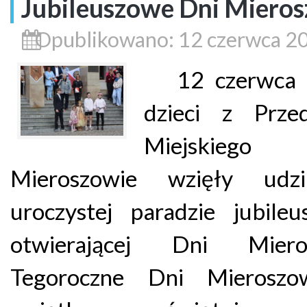
Jubileuszowe Dni Miero
Opublikowano: 12 czerwca 2
12 czerwca 2
dzieci z Przed
Miejskie
Mieroszowie wzięły udz
uroczystej paradzie jubileu
otwierającej Dni Miero
Tegoroczne Dni Mierosz