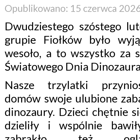
Opublikowano: 15 czerwca 202
Dwudziestego szóstego lu
grupie Fiołków było wyj
wesoło, a to wszystko za 
Światowego Dnia Dinozaura
Nasze trzylatki przyni
domów swoje ulubione zab
dinozaury. Dzieci chętnie s
dzieliły i wspólnie bawił
zabrakło też oglą