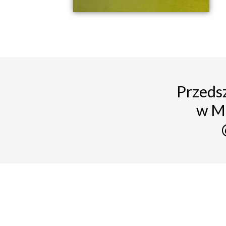
Przedsz
w M