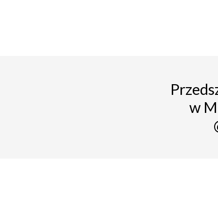
Przedsz
w M