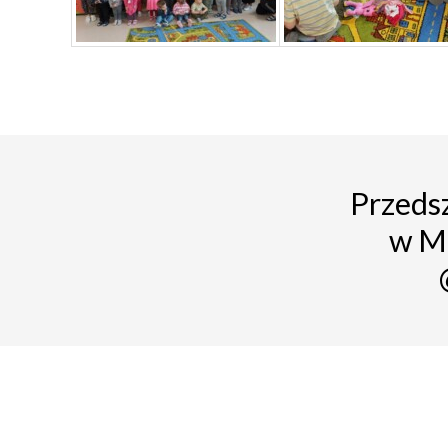
Przedsz
w M