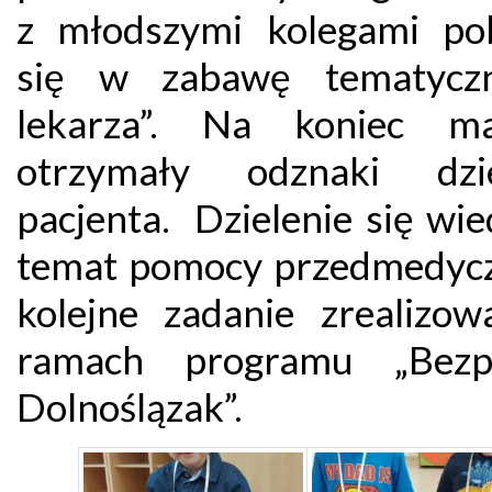
z młodszymi kolegami po
się w zabawę tematycz
lekarza”. Na koniec ma
otrzymały odznaki dzie
pacjenta. Dzielenie się wi
temat pomocy przedmedycz
kolejne zadanie zrealizo
ramach programu „Bezpi
Dolnoślązak”.