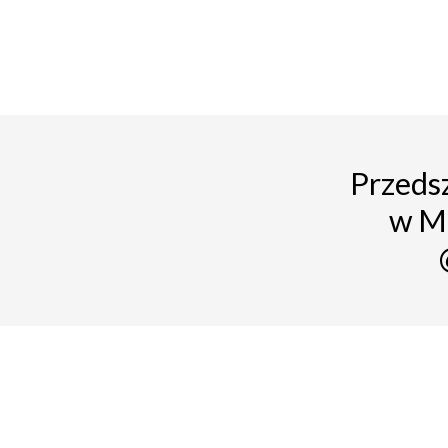
Przedsz
w M