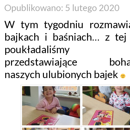
Opublikowano: 5 lutego 2020
W tym tygodniu rozmawi
bajkach i baśniach… z tej 
poukładaliśmy pu
przedstawiające boha
naszych ulubionych bajek