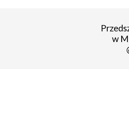
Przedsz
w M