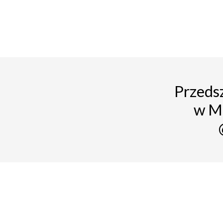
Przedsz
w M