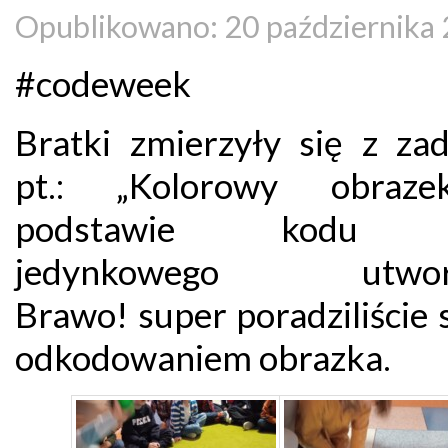
Opublikowano: 20 października
#codeweek
Bratki zmierzyły się z za
pt.: „Kolorowy obraz
podstawie kodu z
jedynkowego utworz
Brawo! super poradziliście 
odkodowaniem obrazka.