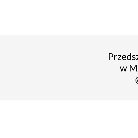
Przedsz
w M