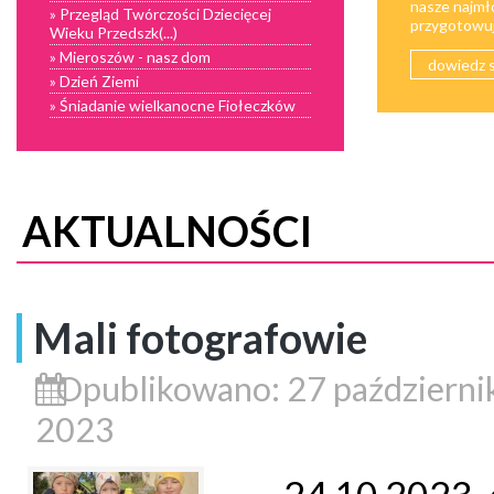
nasze najmł
» Przegląd Twórczości Dziecięcej
przygotowują
Wieku Przedszk(...)
» Mieroszów - nasz dom
dowiedz s
» Dzień Ziemi
» Śniadanie wielkanocne Fiołeczków
AKTUALNOŚCI
Mali fotografowie
Opublikowano: 27 październi
2023
24.10.2023 o