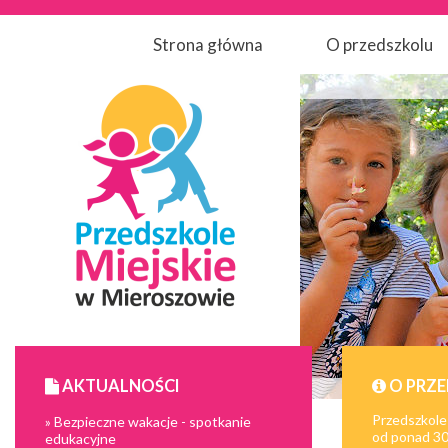
Strona główna
O przedszkolu
AKTUALNOŚCI
O PRZ
Przedszkole
» Bezpieczne wakacje - spotkanie
od ponad 30 
edukacyjne