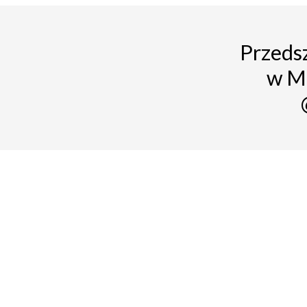
Przedsz
w M