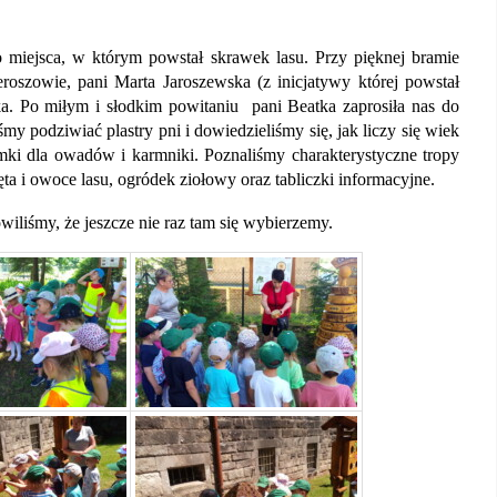
miejsca, w którym powstał skrawek lasu. Przy pięknej bramie
szowie, pani Marta Jaroszewska (z inicjatywy której powstał
ka. Po miłym i słodkim powitaniu pani Beatka zaprosiła nas do
śmy podziwiać plastry pni i dowiedzieliśmy się, jak liczy się wiek
omki dla owadów i karmniki. Poznaliśmy charakterystyczne tropy
ęta i owoce lasu, ogródek ziołowy oraz tabliczki informacyjne.
liśmy, że jeszcze nie raz tam się wybierzemy.