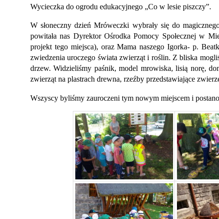
Wycieczka do ogrodu edukacyjnego „Co w lesie piszczy”.
W słoneczny dzień Mróweczki wybrały się do magicznego 
powitała nas Dyrektor Ośrodka Pomocy Społecznej w Miero
projekt tego miejsca), oraz Mama naszego Igorka- p. Beat
zwiedzenia uroczego świata zwierząt i roślin. Z bliska mogli
drzew. Widzieliśmy paśnik, model mrowiska, lisią norę, d
zwierząt na plastrach drewna, rzeźby przedstawiające zwierz
Wszyscy byliśmy zauroczeni tym nowym miejscem i postanowi