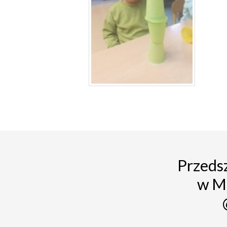
Przedsz
w M