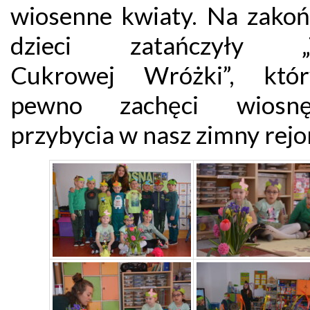
wiosenne kwiaty. Na zakoń
dzieci zatańczyły „T
Cukrowej Wróżki”, któ
pewno zachęci wios
przybycia w nasz zimny rej