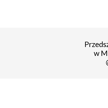
Przedsz
w M