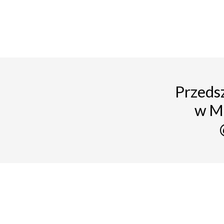
Przedsz
w M