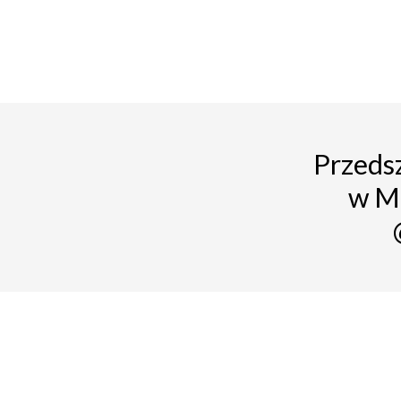
Przedsz
w M