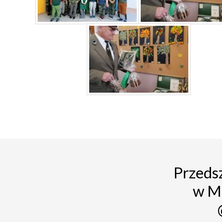
Przedsz
w M