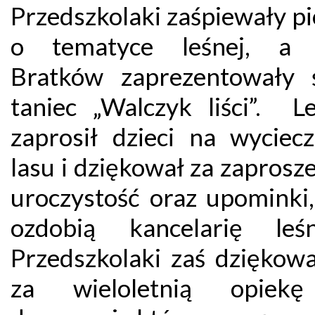
Przedszkolaki zaśpiewały p
o tematyce leśnej, a 
Bratków zaprezentowały ś
taniec „Walczyk liści”. Le
zaprosił dzieci na wyciec
lasu i dziękował za zaprosz
uroczystość oraz upominki,
ozdobią kancelarię leśn
Przedszkolaki zaś dziękow
za wieloletnią opiek