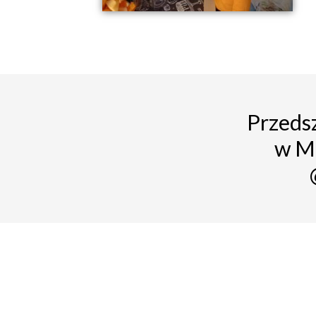
Przedsz
w M