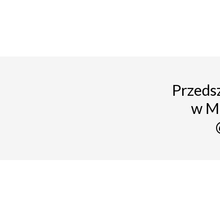
Przedsz
w M