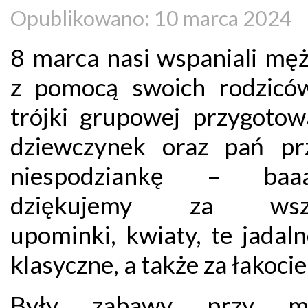
Opublikowano: 10 marca 2024
8 marca nasi wspaniali męż
z pomocą swoich rodzicó
trójki grupowej przygotowa
dziewczynek oraz pań pr
niespodziankę – baaa
dziękujemy za wszy
upominki, kwiaty, te jadal
klasyczne, a także za łakoci
Były zabawy przy mu