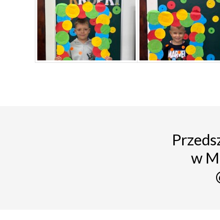
Przedsz
w M