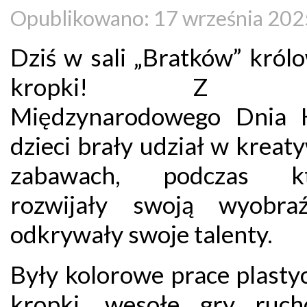
Opublikowano: 17 września 202
Dziś w sali „Bratków” król
kropki! Z oka
Międzynarodowego Dnia 
dzieci brały udział w krea
zabawach, podczas kt
rozwijały swoją wyobra
odkrywały swoje talenty.
Były kolorowe prace plasty
kropki, wesołe gry ruc