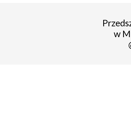
Przedsz
w M