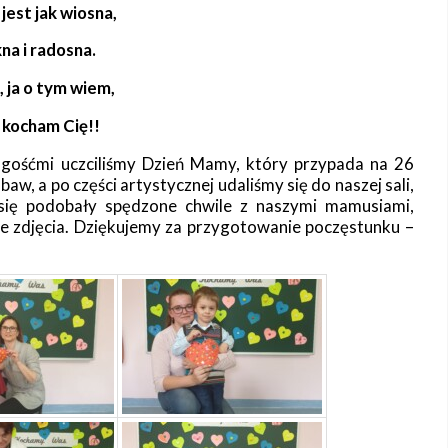
est jak wiosna,
na i radosna.
 ja o tym wiem,
 kocham Cię!!
 gośćmi uczciliśmy Dzień Mamy, który przypada na 26
aw, a po części artystycznej udaliśmy się do naszej sali,
się podobały spędzone chwile z naszymi mamusiami,
e zdjęcia. Dziękujemy za przygotowanie poczęstunku –