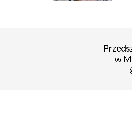
Przedsz
w M