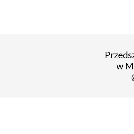
Przedsz
w M