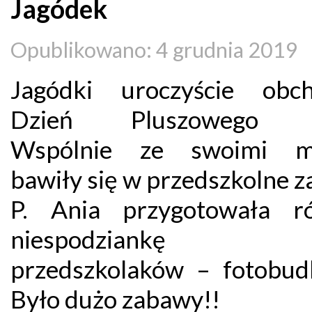
Jagódek
Opublikowano: 4 grudnia 2019
Jagódki uroczyście obch
Dzień Pluszowego M
Wspólnie ze swoimi mi
bawiły się w przedszkolne 
P. Ania przygotowała r
niespodziankę
przedszkolaków – fotobu
Było dużo zabawy!!