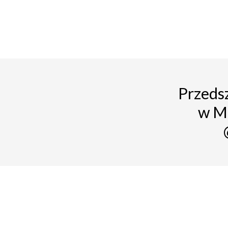
Przedsz
w M