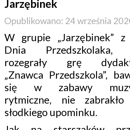
Jarzębinek
Opublikowano: 24 września 202
W grupie „Jarzębinek” z 
Dnia Przedszkolaka, d
rozegrały grę dydakt
„Znawca Przedszkola”, baw
się w zabawy muzy
rytmiczne, nie zabrakło
słodkiego upominku.
Jak na starszaków przy