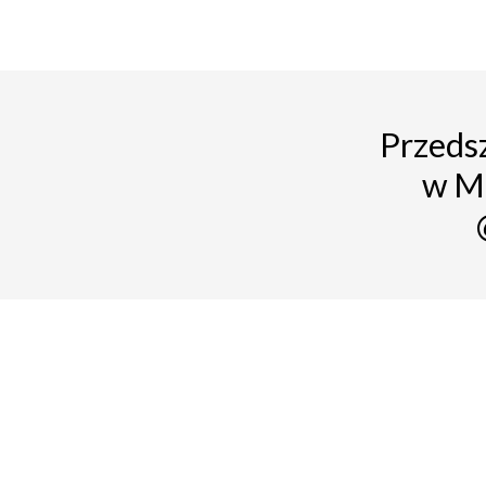
Przedsz
w M