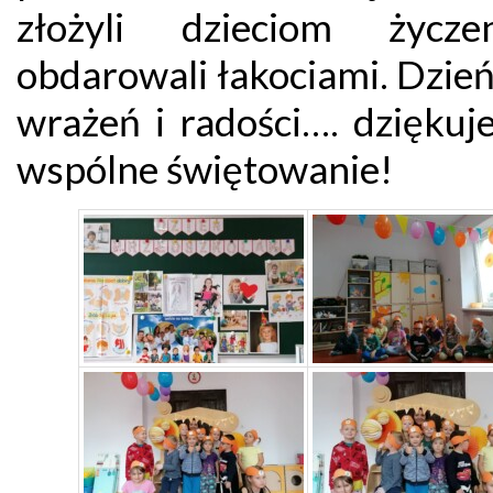
złożyli dzieciom życze
obdarowali łakociami. Dzie
wrażeń i radości…. dziękuj
wspólne świętowanie!