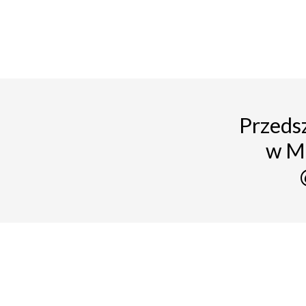
Przedsz
w M