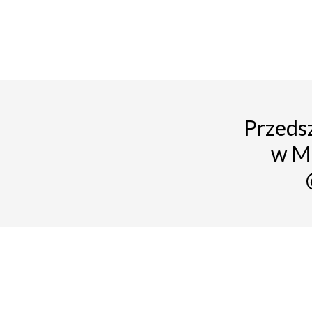
Przedsz
w M