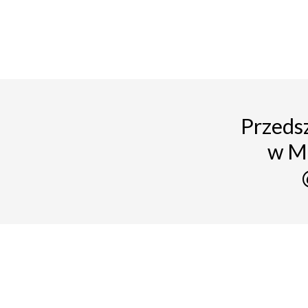
Przedsz
w M