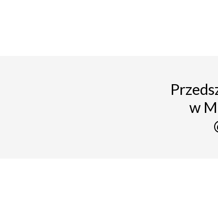
Przedsz
w M