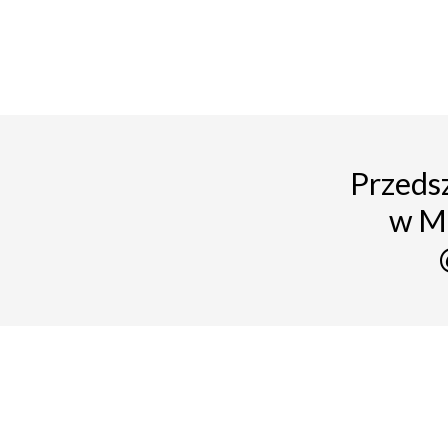
Przedsz
w M