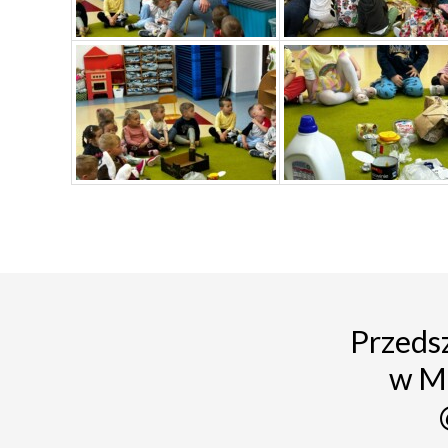
Przedsz
w M