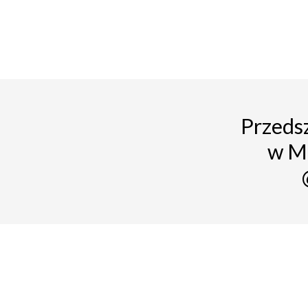
Przedsz
w M