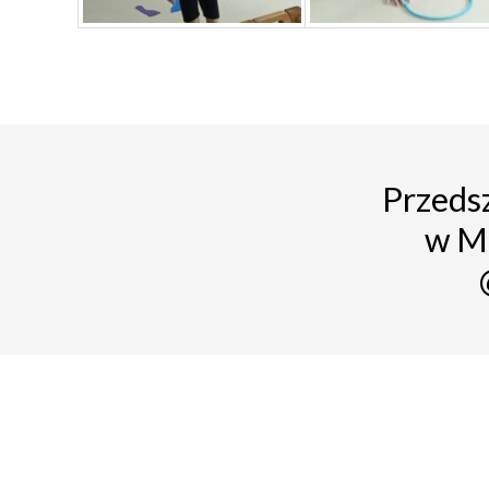
Przedsz
w M