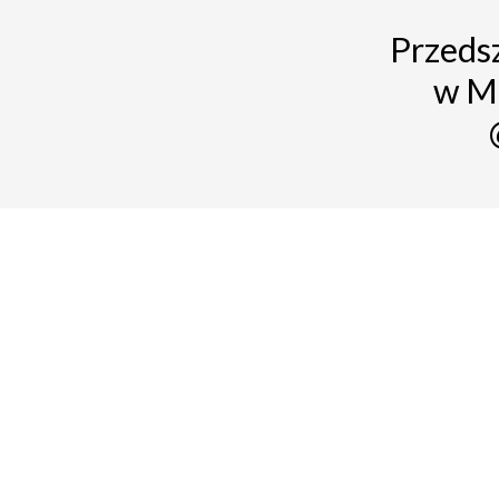
Przedsz
w M