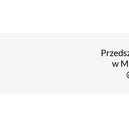
Przedsz
w M