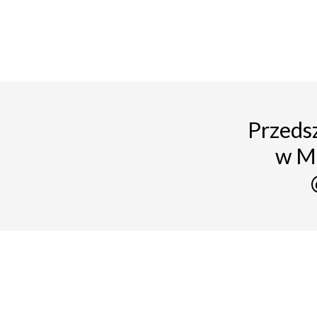
Przedsz
w M