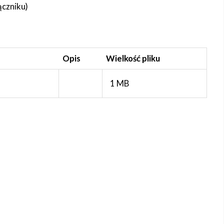
ączniku)
Opis
Wielkość pliku
1 MB