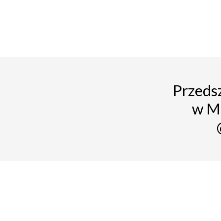
Przedsz
w M