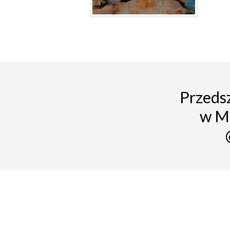
Przedsz
w M