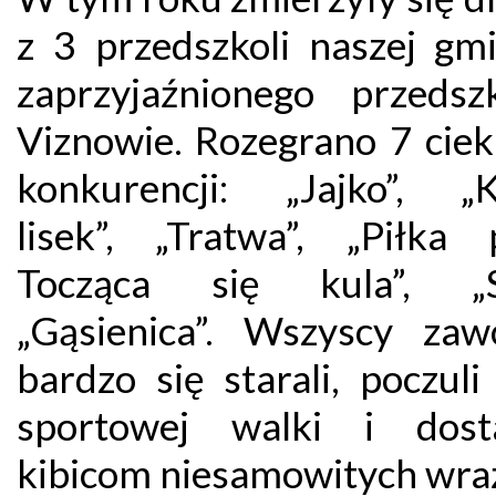
z 3 przedszkoli naszej gmi
zaprzyjaźnionego przedsz
Viznowie. Rozegrano 7 cie
konkurencji: „Jajko”, „
lisek”, „Tratwa”, „Piłka p
Tocząca się kula”, „Sk
„Gąsienica”. Wszyscy zaw
bardzo się starali, poczul
sportowej walki i dosta
kibicom niesamowitych wra