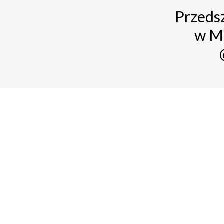
Przedsz
w M