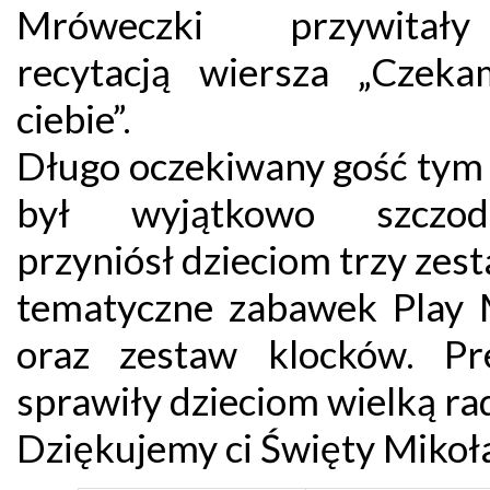
Mróweczki przywita
recytacją wiersza „Czek
ciebie”.
Długo oczekiwany gość tym
był wyjątkowo szczo
przyniósł dzieciom trzy zes
tematyczne zabawek Play 
oraz zestaw klocków. Pr
sprawiły dzieciom wielką ra
Dziękujemy ci Święty Mikoła