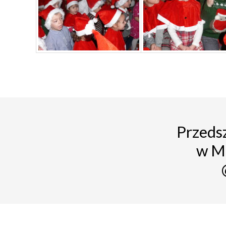
Przedsz
w M