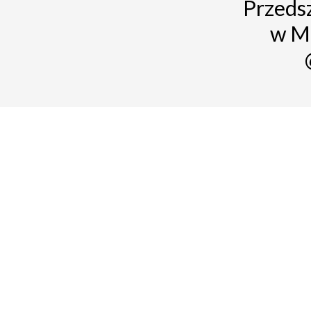
Przedsz
w M