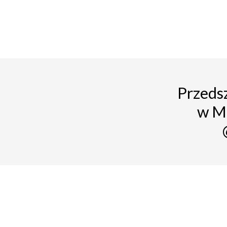
Przedsz
w M