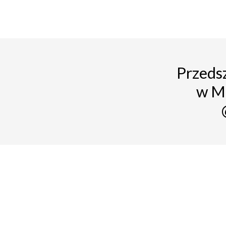
Przedsz
w M