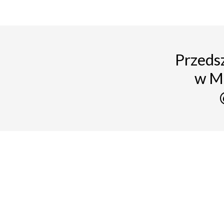
Przedsz
w M