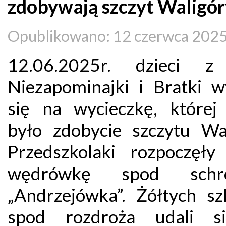
zdobywają szczyt Waligór
Opublikowano: 12 czerwca 202
12.06.2025r. dzieci z
Niezapominajki i Bratki w
się na wycieczkę, której
było zdobycie szczytu Wal
Przedszkolaki rozpoczęły
wędrówkę spod schro
„Andrzejówka”. Żółtych sz
spod rozdroża udali s