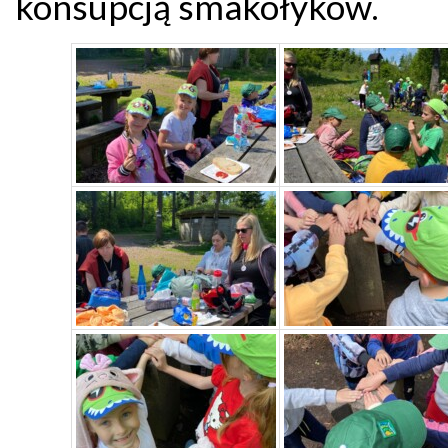
konsupcją smakołyków.