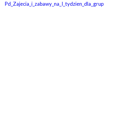
Pd_Zajecia_i_zabawy_na_I_tydzien_dla_grup