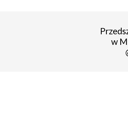
Przedsz
w M